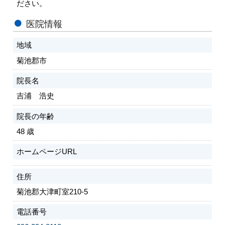
ださい。
会員専用ページ
プライバシーポリシー
医院情報
サイトマップ
地域
菊池郡市
院長名
吉浦 浩史
院長の年齢
48 歳
ホームページURL
住所
菊池郡大津町室210-5
電話番号