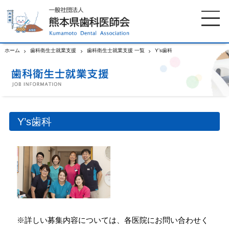
ホーム
歯科衛生士就業支援
歯科衛生士就業支援 一覧
Y’s歯科
ホーム
歯科医師会について
歯科医院検索
休日当番医
Y’s歯科
イベント案内
歯の豆知識
お知らせ
口腔保健センター
国保組合からのお知らせ
熊本歯科衛生士専門学院
※詳しい募集内容については、各医院にお問い合わせく