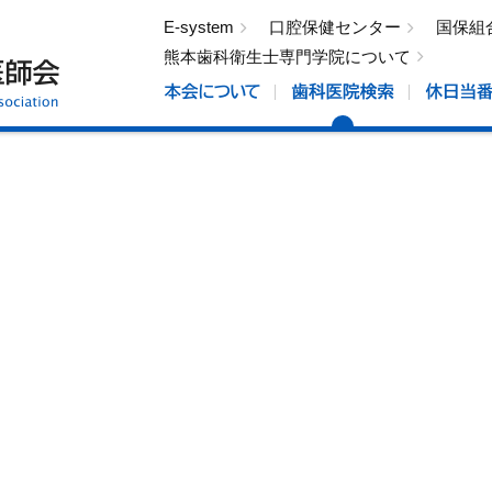
E-system
口腔保健センター
国保組
熊本歯科衛生士専門学院について