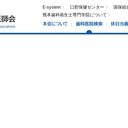
E-system
口腔保健センター
国保組
熊本歯科衛生士専門学院について