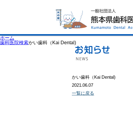
ホーム
歯科医師会について
歯科医院検索
休日当番医
イベント案内
歯の豆知識
お知らせ
口腔保健センター
ホーム
国保組合からのお知らせ
歯科医院検索
かい歯科（Kai Dental)
熊本歯科衛生士専門学院
会員専用ページ
プライバシーポリシー
サイトマップ
かい歯科（Kai Dental)
2021.06.07
一覧に戻る