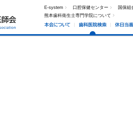
E-system
口腔保健センター
国保組
熊本歯科衛生士専門学院について