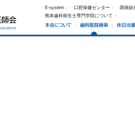
E-system
口腔保健センター
国保組
熊本歯科衛生士専門学院について