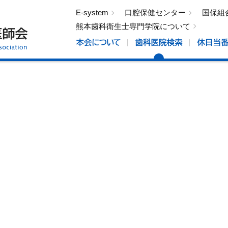
E-system
口腔保健センター
国保組
熊本歯科衛生士専門学院について