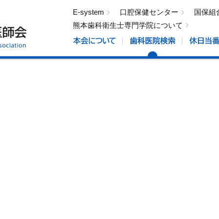
E-system
口腔保健センター
国保組
熊本歯科衛生士専門学院について