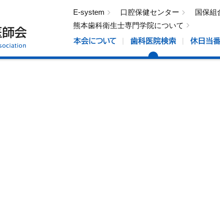
E-system
口腔保健センター
国保組
熊本歯科衛生士専門学院について