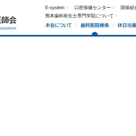
E-system
口腔保健センター
国保組
熊本歯科衛生士専門学院について