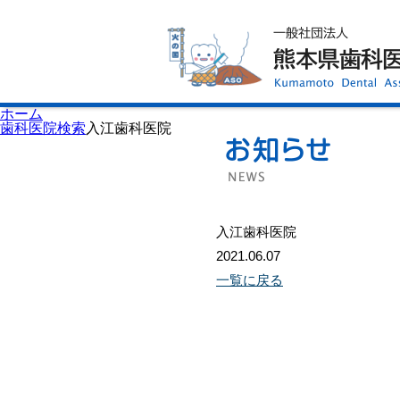
ホーム
歯科医師会について
歯科医院検索
休日当番医
イベント案内
歯の豆知識
お知らせ
口腔保健センター
ホーム
国保組合からのお知らせ
歯科医院検索
入江歯科医院
熊本歯科衛生士専門学院
会員専用ページ
プライバシーポリシー
サイトマップ
入江歯科医院
2021.06.07
一覧に戻る