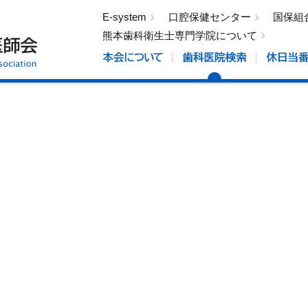
E-system
口腔保健センター
国保組
熊本歯科衛生士専門学院について