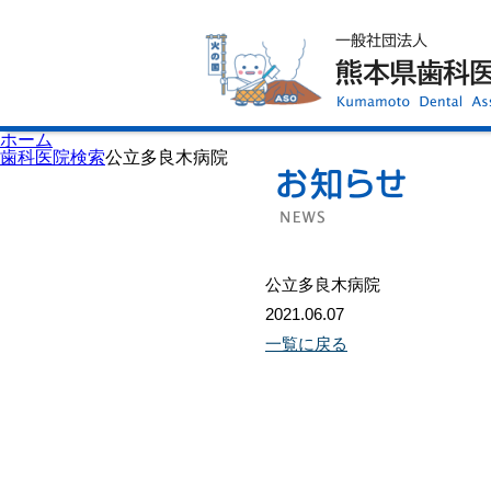
ホーム
歯科医師会について
歯科医院検索
休日当番医
イベント案内
歯の豆知識
お知らせ
口腔保健センター
ホーム
国保組合からのお知らせ
歯科医院検索
公立多良木病院
熊本歯科衛生士専門学院
会員専用ページ
プライバシーポリシー
サイトマップ
公立多良木病院
2021.06.07
一覧に戻る