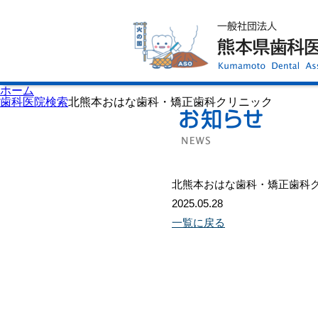
ホーム
歯科医師会について
歯科医院検索
休日当番医
イベント案内
歯の豆知識
お知らせ
口腔保健センター
ホーム
国保組合からのお知らせ
歯科医院検索
北熊本おはな歯科・矯正歯科クリニック
熊本歯科衛生士専門学院
会員専用ページ
プライバシーポリシー
サイトマップ
北熊本おはな歯科・矯正歯科
2025.05.28
一覧に戻る