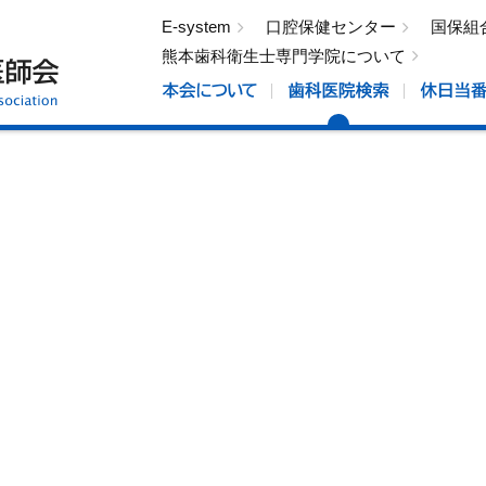
E-system
口腔保健センター
国保組
熊本歯科衛生士専門学院について