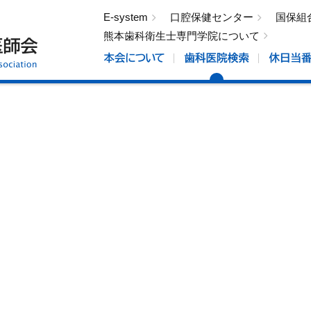
E-system
口腔保健センター
国保組
熊本歯科衛生士専門学院について