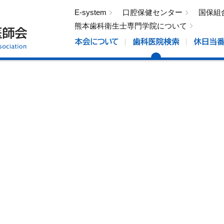
E-system
口腔保健センター
国保組
熊本歯科衛生士専門学院について