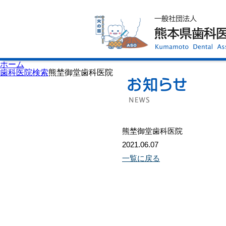
ホーム
歯科医師会について
歯科医院検索
休日当番医
イベント案内
歯の豆知識
お知らせ
口腔保健センター
ホーム
国保組合からのお知らせ
歯科医院検索
熊埜御堂歯科医院
熊本歯科衛生士専門学院
会員専用ページ
プライバシーポリシー
サイトマップ
熊埜御堂歯科医院
2021.06.07
一覧に戻る