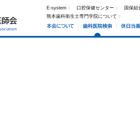
E-system
口腔保健センター
国保組
熊本歯科衛生士専門学院について