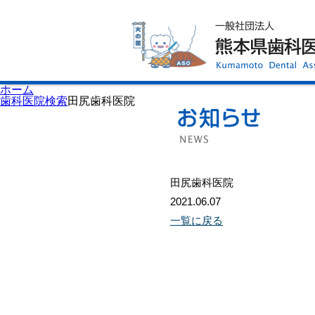
ホーム
歯科医師会について
歯科医院検索
休日当番医
イベント案内
歯の豆知識
お知らせ
口腔保健センター
ホーム
国保組合からのお知らせ
歯科医院検索
田尻歯科医院
熊本歯科衛生士専門学院
会員専用ページ
プライバシーポリシー
サイトマップ
田尻歯科医院
2021.06.07
一覧に戻る