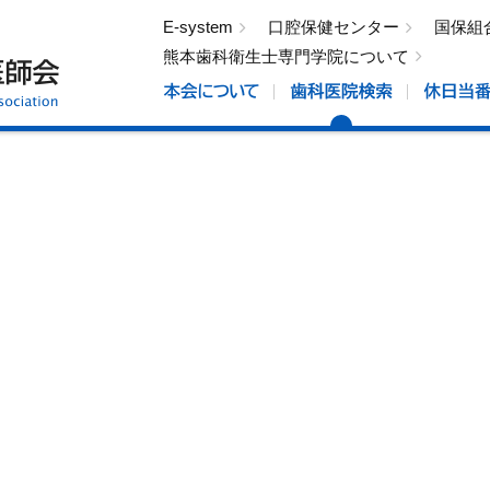
E-system
口腔保健センター
国保組
熊本歯科衛生士専門学院について