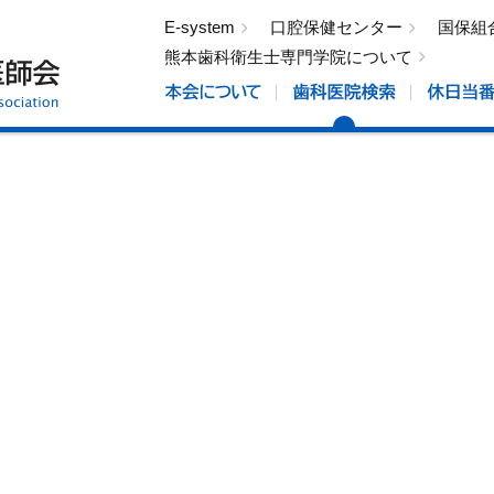
E-system
口腔保健センター
国保組
熊本歯科衛生士専門学院について