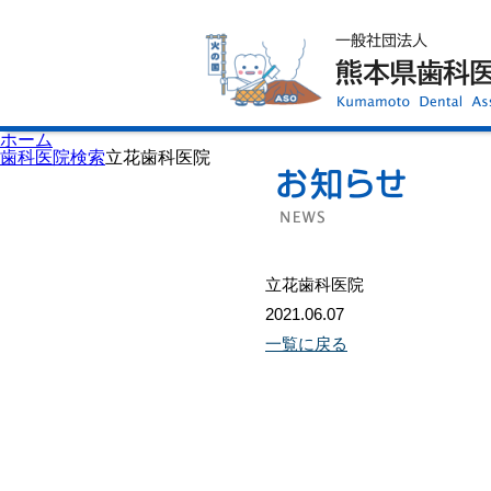
ホーム
歯科医師会について
歯科医院検索
休日当番医
イベント案内
歯の豆知識
お知らせ
口腔保健センター
ホーム
国保組合からのお知らせ
歯科医院検索
立花歯科医院
熊本歯科衛生士専門学院
会員専用ページ
プライバシーポリシー
サイトマップ
立花歯科医院
2021.06.07
一覧に戻る