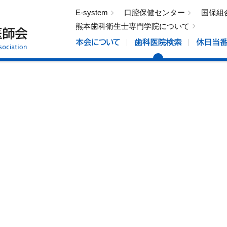
E-system
口腔保健センター
国保組
熊本歯科衛生士専門学院について