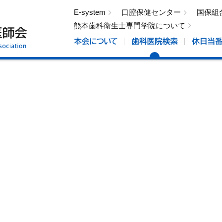
E-system
口腔保健センター
国保組
熊本歯科衛生士専門学院について