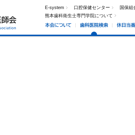
E-system
口腔保健センター
国保組
熊本歯科衛生士専門学院について