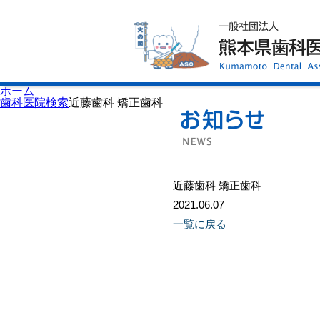
ホーム
歯科医師会について
歯科医院検索
休日当番医
イベント案内
歯の豆知識
お知らせ
口腔保健センター
ホーム
国保組合からのお知らせ
歯科医院検索
近藤歯科 矯正歯科
熊本歯科衛生士専門学院
会員専用ページ
プライバシーポリシー
サイトマップ
近藤歯科 矯正歯科
2021.06.07
一覧に戻る