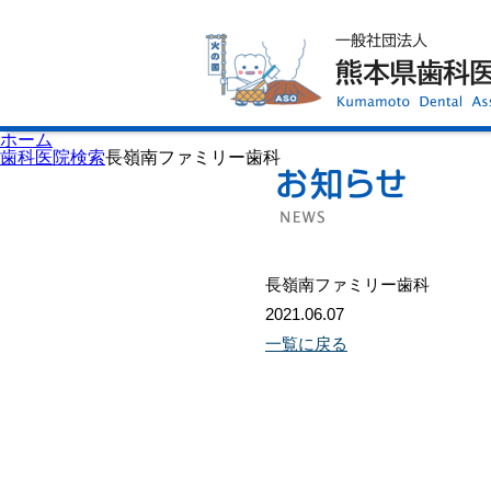
ホーム
歯科医師会について
歯科医院検索
休日当番医
イベント案内
歯の豆知識
お知らせ
口腔保健センター
ホーム
国保組合からのお知らせ
歯科医院検索
長嶺南ファミリー歯科
熊本歯科衛生士専門学院
会員専用ページ
プライバシーポリシー
サイトマップ
長嶺南ファミリー歯科
2021.06.07
一覧に戻る