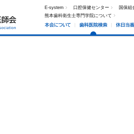
E-system
口腔保健センター
国保組
熊本歯科衛生士専門学院について