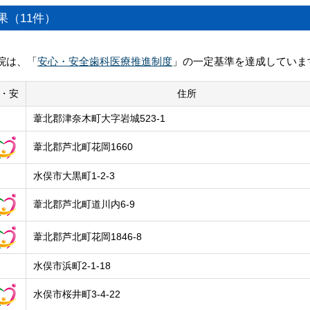
宇土郡市
玉名郡市
果（11件）
荒尾市
山鹿市
菊池郡市
阿蘇郡市
院は、「
安心・安全歯科医療推進制度
」の一定基準を達成していま
上益城郡
下益城郡
八代
水俣・芦北郡市
・安
住所
人吉球磨
天草郡市
葦北郡津奈木町大字岩城523-1
葦北郡芦北町花岡1660
水俣市大黒町1-2-3
葦北郡芦北町道川内6-9
葦北郡芦北町花岡1846-8
水俣市浜町2-1-18
水俣市桜井町3-4-22