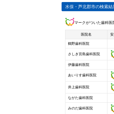
熊本市
水俣・芦北郡市の検索結
中央区
北区
マークがついた歯科医
東区
西区
医院名
安
南区
鶴野歯科医院
さしき宮島歯科医院
伊藤歯科医院
あいりす歯科医院
井上歯科医院
ながた歯科医院
みのだ歯科医院