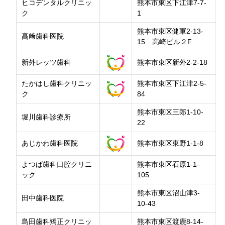
ヒコデンタルクリニッ
熊本市東区下江津7-7-
ク
1
熊本市東区健軍2-13-
髙﨑歯科医院
15 高崎ビル２F
新外レッツ歯科
熊本市東区新外2-2-18
たかはし歯科クリニッ
熊本市東区下江津2-5-
ク
84
熊本市東区三郎1-10-
堀川歯科診療所
22
あじかわ歯科医院
熊本市東区東野1-1-8
よつば歯科口腔クリニ
熊本市東区石原1-1-
ック
105
熊本市東区沼山津3-
田中歯科医院
10-43
島田歯科矯正クリニッ
熊本市東区渡鹿8-14-