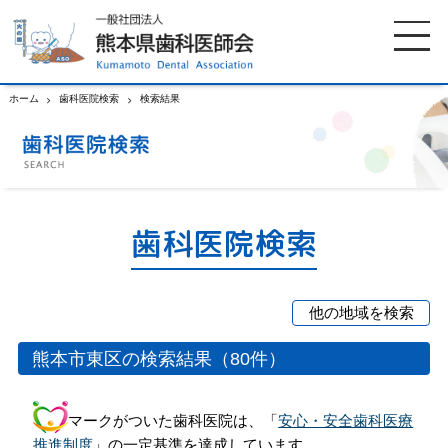
ホーム
歯科医院検索
検索結果
ホーム
歯科医師会について
歯科医院検索
休日当番医
歯科医院検索
イベント案内
歯の豆知識
他の地域を検索
お知らせ
口腔保健センター
熊本市
宇土郡市
玉名郡市
熊本市東区の検索結果（80件）
中央区
荒尾市
山鹿市
国保組合からのお知らせ
熊本歯科衛生士専門学院
北区
菊池郡市
阿蘇郡市
マークがついた歯科医院は、「
安心・安全歯科医療
東区
上益城郡
下益城郡
推進制度
」の一定基準を達成しています。