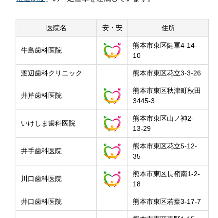
西区
八代
水俣・芦北
会員専用ページ
プライバシーポリシー
南区
郡市
人吉球磨
天草郡市
医院名
安・安
住所
サイトマップ
熊本市東区健軍4-14-
牛島歯科医院
10
渡辺歯科クリニック
熊本市東区花立3-3-26
熊本市東区秋津町秋田
井芹歯科医院
3445-3
熊本市東区山ノ神2-
いけしま歯科医院
13-29
熊本市東区花立5-12-
井手歯科医院
35
熊本市東区長嶺南1-2-
川口歯科医院
18
井口歯科医院
熊本市東区若葉3-17-7