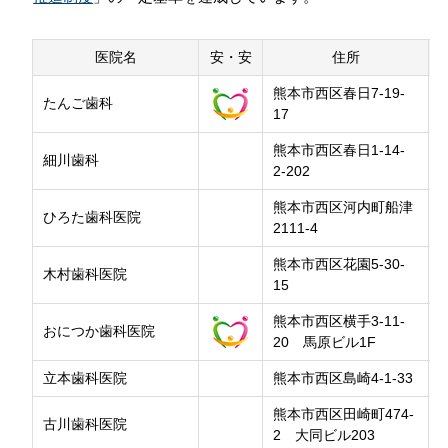
西区
八代
水俣・芦北
会員専用ページ
プライバシーポリシー
南区
郡市
人吉球磨
天草郡市
医院名
安・安
住所
サイトマップ
熊本市西区春日7-19-
たんご歯科
17
熊本市西区春日1-14-
細川歯科
2-202
熊本市西区河内町船津
ひろた歯科医院
2111-4
熊本市西区花園5-30-
木村歯科医院
15
熊本市西区横手3-11-
おにつか歯科医院
20 馬原ビル1F
立本歯科医院
熊本市西区島崎4-1-33
熊本市西区田崎町474-
古川歯科医院
2 大同ビル203