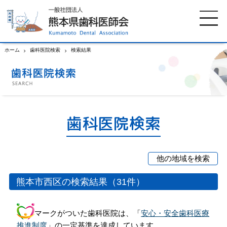
ホーム
歯科医院検索
検索結果
ホーム
歯科医師会について
歯科医院検索
休日当番医
歯科医院検索
イベント案内
歯の豆知識
他の地域を検索
お知らせ
口腔保健センター
熊本市
宇土郡市
玉名郡市
熊本市西区の検索結果（31件）
中央区
荒尾市
山鹿市
国保組合からのお知らせ
熊本歯科衛生士専門学院
北区
菊池郡市
阿蘇郡市
マークがついた歯科医院は、「
安心・安全歯科医療
東区
上益城郡
下益城郡
推進制度
」の一定基準を達成しています。