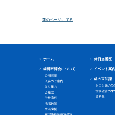
前のページに戻る
ホーム
休日当番医
歯科医師会について
イベント案
公開情報
歯の豆知識
入会のご案内
お口と歯のQ&
取り組み
歯科健診のす
会報誌
資料集
学校歯科
地域保健
生活歯援
在宅歯科医療連携室