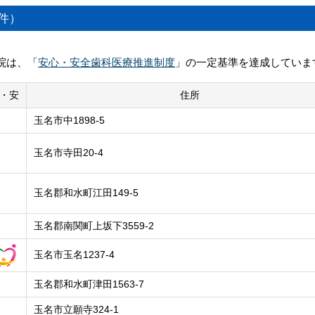
宇土郡市
玉名郡市
件）
荒尾市
山鹿市
菊池郡市
阿蘇郡市
院は、「
安心・安全歯科医療推進制度
」の一定基準を達成していま
上益城郡
下益城郡
八代
水俣・芦北郡市
・安
住所
人吉球磨
天草郡市
玉名市中1898-5
玉名市寺田20-4
玉名郡和水町江田149-5
玉名郡南関町上坂下3559-2
玉名市玉名1237-4
玉名郡和水町津田1563-7
玉名市立願寺324-1