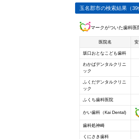
熊本市
玉名郡市の検索結果（39
中央区
北区
マークがついた歯科医
東区
西区
医院名
安
南区
坂口おとなこども歯科
わかばデンタルクリニ
ック
ふくだデンタルクリニ
ック
ふくち歯科医院
かい歯科（Kai Dental)
歯科処神崎
くにさき歯科