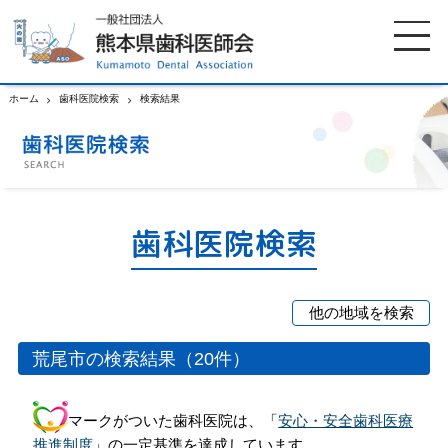
ホーム
歯科医院検索
検索結果
ホーム
歯科医師会について
歯科医院検索
休日当番医
歯科医院検索
イベント案内
歯の豆知識
他の地域を検索
お知らせ
口腔保健センター
熊本市
宇土郡市
玉名郡市
荒尾市の検索結果（20件）
中央区
荒尾市
山鹿市
国保組合からのお知らせ
熊本歯科衛生士専門学院
北区
菊池郡市
阿蘇郡市
マークがついた歯科医院は、「
安心・安全歯科医療
東区
上益城郡
下益城郡
推進制度
」の一定基準を達成しています。