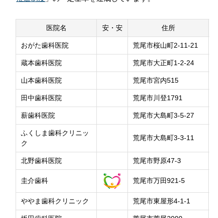
西区
八代
水俣・芦北
会員専用ページ
プライバシーポリシー
南区
郡市
人吉球磨
天草郡市
医院名
安・安
住所
サイトマップ
おがた歯科医院
荒尾市桜山町2-11-21
蔵本歯科医院
荒尾市大正町1-2-24
山本歯科医院
荒尾市宮内515
田中歯科医院
荒尾市川登1791
薪歯科医院
荒尾市大島町3-5-27
ふくしま歯科クリニッ
荒尾市大島町3-3-11
ク
北野歯科医院
荒尾市野原47-3
圭介歯科
荒尾市万田921-5
ややま歯科クリニック
荒尾市東屋形4-1-1