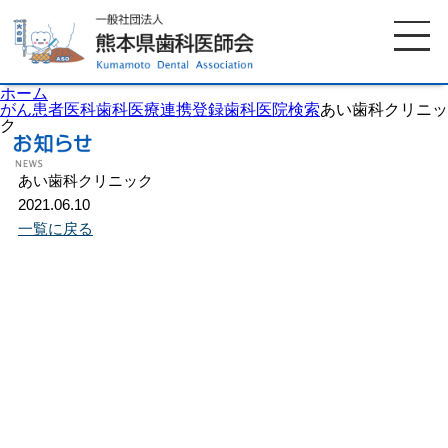
ホーム
がん患者医科歯科医療連携登録歯科医院検索
あい歯科クリニッ
ク
ホーム
歯科医師会について
あい歯科クリニック
2021.06.10
一覧に戻る
歯科医院検索
休日当番医
イベント案内
歯の豆知識
お知らせ
口腔保健センター
国保組合からのお知らせ
熊本歯科衛生士専門学院