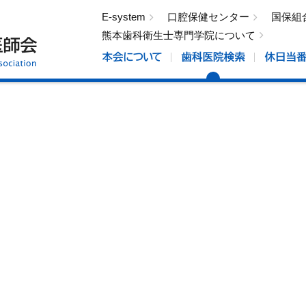
E-system
口腔保健センター
国保組
熊本歯科衛生士専門学院について