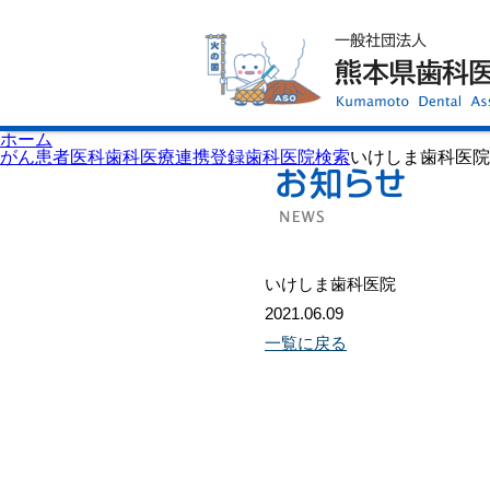
ホーム
歯科医師会について
歯科医院検索
休日当番医
イベント案内
歯の豆知識
お知らせ
口腔保健センター
ホーム
国保組合からのお知らせ
がん患者医科歯科医療連携登録歯科医院検索
いけしま歯科医院
熊本歯科衛生士専門学院
会員専用ページ
プライバシーポリシー
サイトマップ
いけしま歯科医院
2021.06.09
一覧に戻る