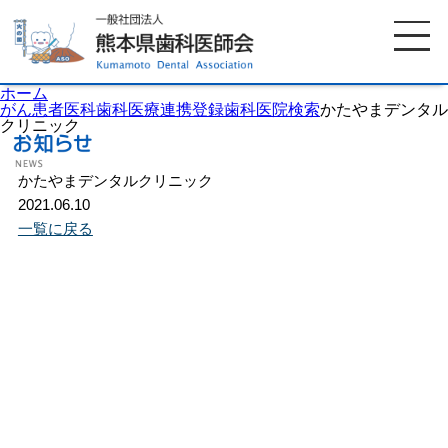
ホーム
がん患者医科歯科医療連携登録歯科医院検索
かたやまデンタル
クリニック
ホーム
歯科医師会について
かたやまデンタルクリニック
2021.06.10
一覧に戻る
歯科医院検索
休日当番医
イベント案内
歯の豆知識
お知らせ
口腔保健センター
国保組合からのお知らせ
熊本歯科衛生士専門学院