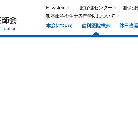
E-system
口腔保健センター
国保組
熊本歯科衛生士専門学院について