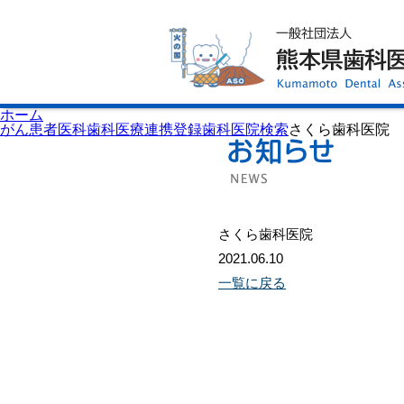
ホーム
歯科医師会について
歯科医院検索
休日当番医
イベント案内
歯の豆知識
お知らせ
口腔保健センター
ホーム
国保組合からのお知らせ
がん患者医科歯科医療連携登録歯科医院検索
さくら歯科医院
熊本歯科衛生士専門学院
会員専用ページ
プライバシーポリシー
サイトマップ
さくら歯科医院
2021.06.10
一覧に戻る