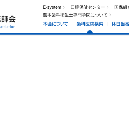
E-system
口腔保健センター
国保組
熊本歯科衛生士専門学院について