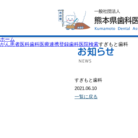
ホーム
歯科医師会について
歯科医院検索
休日当番医
イベント案内
歯の豆知識
お知らせ
口腔保健センター
ホーム
国保組合からのお知らせ
がん患者医科歯科医療連携登録歯科医院検索
すぎもと歯科
熊本歯科衛生士専門学院
会員専用ページ
プライバシーポリシー
サイトマップ
すぎもと歯科
2021.06.10
一覧に戻る