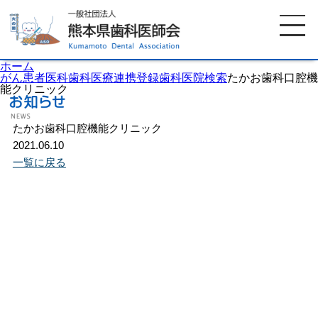
ホーム
がん患者医科歯科医療連携登録歯科医院検索
たかお歯科口腔機
能クリニック
ホーム
歯科医師会について
たかお歯科口腔機能クリニック
2021.06.10
一覧に戻る
歯科医院検索
休日当番医
イベント案内
歯の豆知識
お知らせ
口腔保健センター
国保組合からのお知らせ
熊本歯科衛生士専門学院