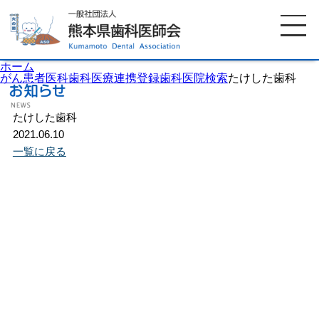
ホーム
がん患者医科歯科医療連携登録歯科医院検索
たけした歯科
たけした歯科
ホーム
歯科医師会について
2021.06.10
一覧に戻る
歯科医院検索
休日当番医
イベント案内
歯の豆知識
お知らせ
口腔保健センター
国保組合からのお知らせ
熊本歯科衛生士専門学院