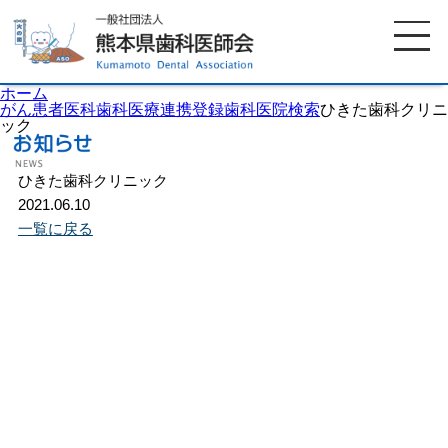
ホーム
がん患者医科歯科医療連携登録歯科医院検索
ひきた歯科クリニ
ック
ホーム
歯科医師会について
ひきた歯科クリニック
2021.06.10
一覧に戻る
歯科医院検索
休日当番医
イベント案内
歯の豆知識
お知らせ
口腔保健センター
国保組合からのお知らせ
熊本歯科衛生士専門学院