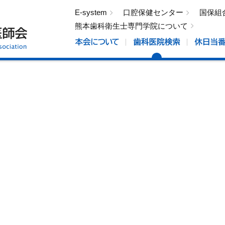
E-system
口腔保健センター
国保組
熊本歯科衛生士専門学院について