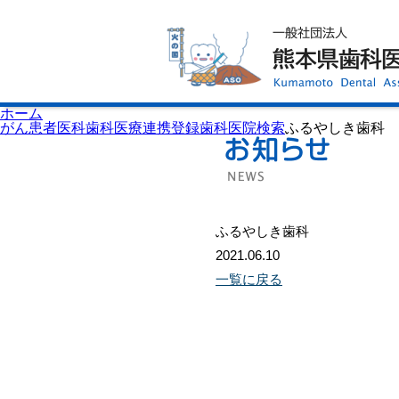
ホーム
歯科医師会について
歯科医院検索
休日当番医
イベント案内
歯の豆知識
お知らせ
口腔保健センター
ホーム
国保組合からのお知らせ
がん患者医科歯科医療連携登録歯科医院検索
ふるやしき歯科
熊本歯科衛生士専門学院
会員専用ページ
プライバシーポリシー
サイトマップ
ふるやしき歯科
2021.06.10
一覧に戻る