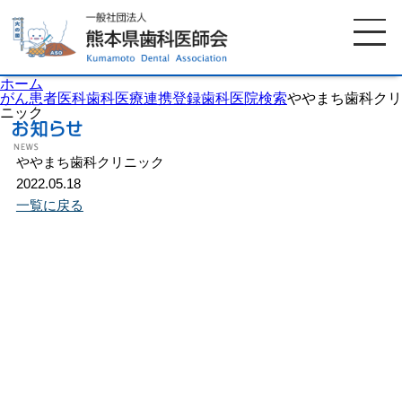
ホーム
がん患者医科歯科医療連携登録歯科医院検索
ややまち歯科クリ
ニック
ホーム
歯科医師会について
ややまち歯科クリニック
2022.05.18
一覧に戻る
歯科医院検索
休日当番医
イベント案内
歯の豆知識
お知らせ
口腔保健センター
国保組合からのお知らせ
熊本歯科衛生士専門学院