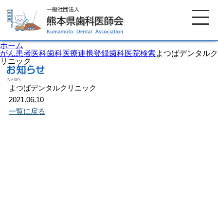
ホーム
がん患者医科歯科医療連携登録歯科医院検索
よつばデンタルク
リニック
ホーム
歯科医師会について
よつばデンタルクリニック
2021.06.10
一覧に戻る
歯科医院検索
休日当番医
イベント案内
歯の豆知識
お知らせ
口腔保健センター
国保組合からのお知らせ
熊本歯科衛生士専門学院