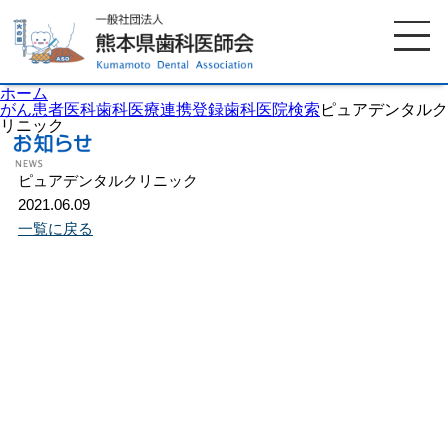
ホーム
がん患者医科歯科医療連携登録歯科医院検索
ピュアデンタルク
リニック
ホーム
歯科医師会について
ピュアデンタルクリニック
2021.06.09
一覧に戻る
歯科医院検索
休日当番医
イベント案内
歯の豆知識
お知らせ
口腔保健センター
国保組合からのお知らせ
熊本歯科衛生士専門学院