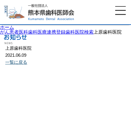
ホーム
がん患者医科歯科医療連携登録歯科医院検索
上原歯科医院
上原歯科医院
ホーム
歯科医師会について
2021.06.09
一覧に戻る
歯科医院検索
休日当番医
イベント案内
歯の豆知識
お知らせ
口腔保健センター
国保組合からのお知らせ
熊本歯科衛生士専門学院