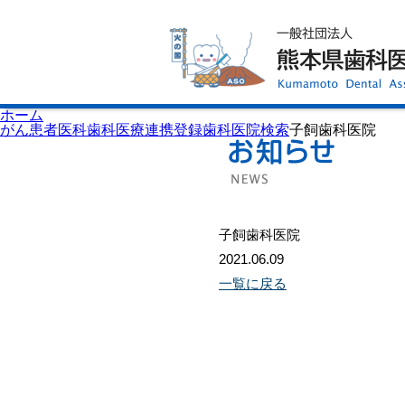
ホーム
歯科医師会について
歯科医院検索
休日当番医
イベント案内
歯の豆知識
お知らせ
口腔保健センター
ホーム
国保組合からのお知らせ
がん患者医科歯科医療連携登録歯科医院検索
子飼歯科医院
熊本歯科衛生士専門学院
会員専用ページ
プライバシーポリシー
サイトマップ
子飼歯科医院
2021.06.09
一覧に戻る