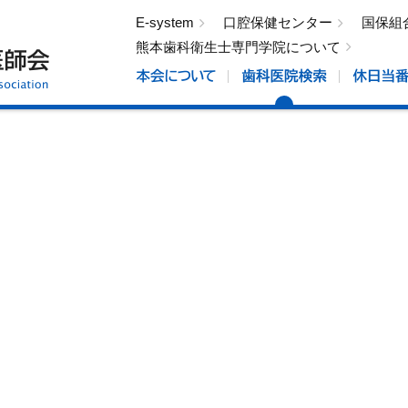
E-system
口腔保健センター
国保組
熊本歯科衛生士専門学院について