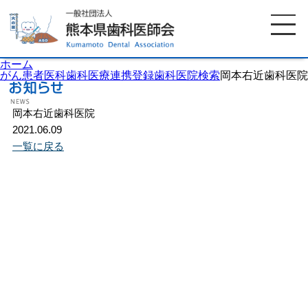
ホーム
がん患者医科歯科医療連携登録歯科医院検索
岡本右近歯科医院
岡本右近歯科医院
ホーム
歯科医師会について
2021.06.09
一覧に戻る
歯科医院検索
休日当番医
イベント案内
歯の豆知識
お知らせ
口腔保健センター
国保組合からのお知らせ
熊本歯科衛生士専門学院