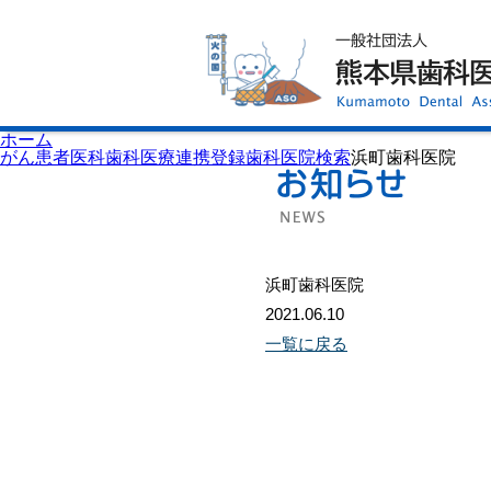
ホーム
歯科医師会について
歯科医院検索
休日当番医
イベント案内
歯の豆知識
お知らせ
口腔保健センター
ホーム
国保組合からのお知らせ
がん患者医科歯科医療連携登録歯科医院検索
浜町歯科医院
熊本歯科衛生士専門学院
会員専用ページ
プライバシーポリシー
サイトマップ
浜町歯科医院
2021.06.10
一覧に戻る