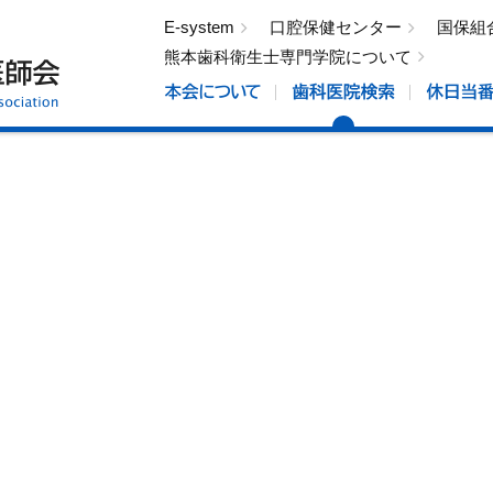
E-system
口腔保健センター
国保組
熊本歯科衛生士専門学院について