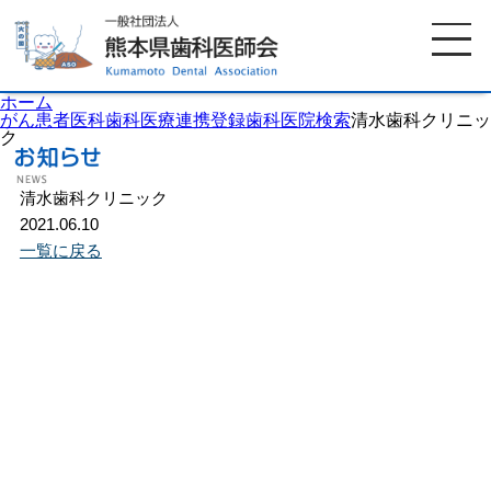
ホーム
がん患者医科歯科医療連携登録歯科医院検索
清水歯科クリニッ
ク
ホーム
歯科医師会について
清水歯科クリニック
2021.06.10
一覧に戻る
歯科医院検索
休日当番医
イベント案内
歯の豆知識
お知らせ
口腔保健センター
国保組合からのお知らせ
熊本歯科衛生士専門学院