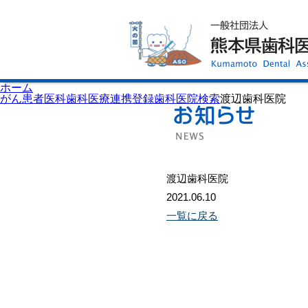
ホーム
歯科医師会について
歯科医院検索
休日当番医
イベント案内
歯の豆知識
お知らせ
口腔保健センター
ホーム
国保組合からのお知らせ
がん患者医科歯科医療連携登録歯科医院検索
渡辺歯科医院
熊本歯科衛生士専門学院
会員専用ページ
プライバシーポリシー
サイトマップ
渡辺歯科医院
2021.06.10
一覧に戻る