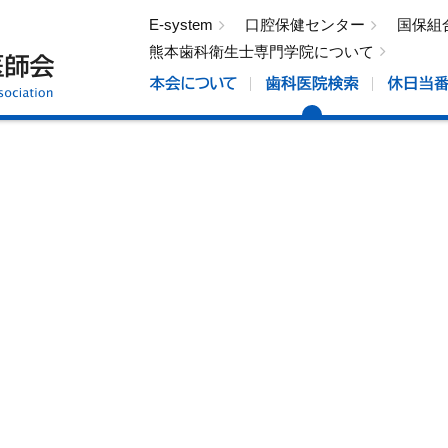
E-system
口腔保健センター
国保組
熊本歯科衛生士専門学院について