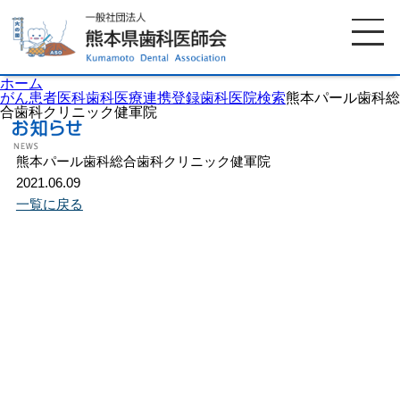
ホーム
がん患者医科歯科医療連携登録歯科医院検索
熊本パール歯科総
合歯科クリニック健軍院
ホーム
歯科医師会について
熊本パール歯科総合歯科クリニック健軍院
2021.06.09
一覧に戻る
歯科医院検索
休日当番医
イベント案内
歯の豆知識
お知らせ
口腔保健センター
国保組合からのお知らせ
熊本歯科衛生士専門学院