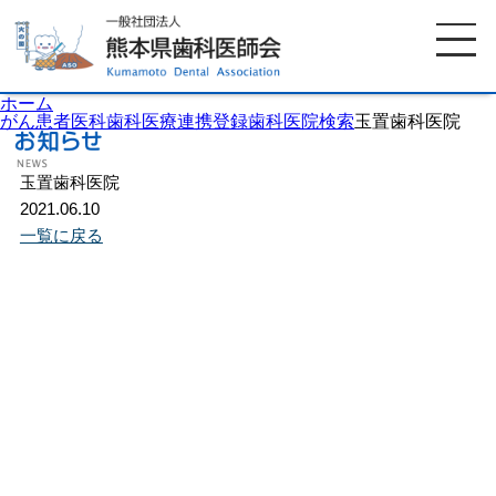
ホーム
がん患者医科歯科医療連携登録歯科医院検索
玉置歯科医院
玉置歯科医院
ホーム
歯科医師会について
2021.06.10
一覧に戻る
歯科医院検索
休日当番医
イベント案内
歯の豆知識
お知らせ
口腔保健センター
国保組合からのお知らせ
熊本歯科衛生士専門学院