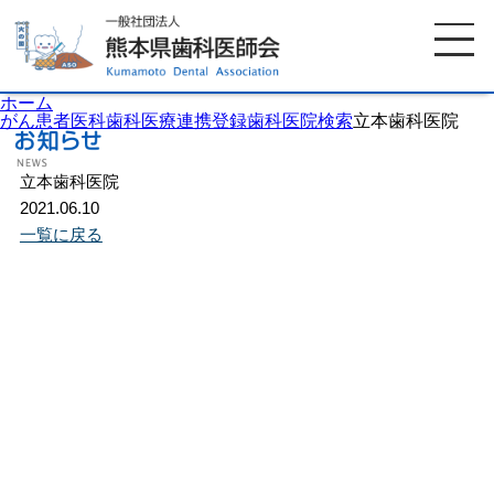
ホーム
がん患者医科歯科医療連携登録歯科医院検索
立本歯科医院
立本歯科医院
ホーム
歯科医師会について
2021.06.10
一覧に戻る
歯科医院検索
休日当番医
イベント案内
歯の豆知識
お知らせ
口腔保健センター
国保組合からのお知らせ
熊本歯科衛生士専門学院