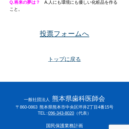
Q.
将来の夢は？
A.人にも環境にも優しい化粧品を作る
こと。
投票フォームへ
トップに戻る
熊本県歯科医師会
一般社団法人
〒860-0863
熊本県熊本市中央区坪井2丁目4番15号
TEL
096-343-8020
（代表）
国民保護業務計画