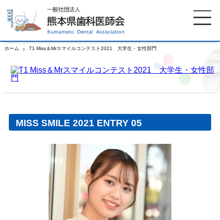
ホーム
T1 Miss＆Mrスマイルコンテスト2021 大学生・女性部門
ホーム
歯科医師会について
歯科医院検索
休日当番医
MISS SMILE 2021 ENTRY 05
イベント案内
歯の豆知識
お知らせ
口腔保健センター
国保組合からのお知らせ
熊本歯科衛生士専門学院