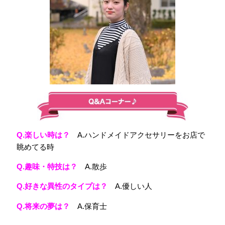
Q.楽しい時は
？
A.ハンドメイドアクセサリーをお店で
眺めてる時
Q.
趣味・特技は？
A.散歩
Q.
好きな異性のタイプは？
A.優しい人
Q.
将来の夢は？
A.保育士