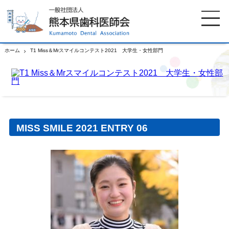
ホーム
T1 Miss＆Mrスマイルコンテスト2021 大学生・女性部門
ホーム
歯科医師会について
歯科医院検索
休日当番医
MISS SMILE 2021 ENTRY 06
イベント案内
歯の豆知識
お知らせ
口腔保健センター
国保組合からのお知らせ
熊本歯科衛生士専門学院