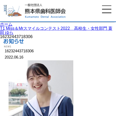
ホーム
T1 Miss＆Mrスマイルコンテスト2022 高校生・女性部門 蓑
田 ゆら
16232443718306
ホーム
歯科医師会について
16232443718306
2022.06.16
歯科医院検索
休日当番医
イベント案内
歯の豆知識
お知らせ
口腔保健センター
国保組合からのお知らせ
熊本歯科衛生士専門学院